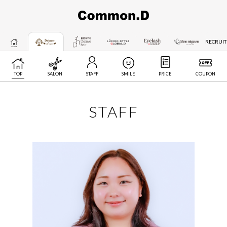
Follow
us
RECRUIT
TOP
SALON
STAFF
SMILE
PRICE
COUPON
STAFF